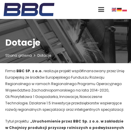
Dotacje
Strona główna
Dotacje
Firma
BBC SP. z o.o.
realizuje projekt współfinansowany przez Unię
Europejską ze środków Europejskiego Funduszu Rozwoju
Regionalnego w ramach Regionalnego Programu Operacyjnego
Województwa Zachodniopomorskiego na lata 2014-2020,
Oś Priorytetowa 1 Gospodarka, Innowacje, Nowoczesne
Technologie; Działanie 1.5 Inwestycje przedsiębiorstw wspierające
rozwój regionalnych specjalizacji oraz inteligentnych specjalizacji.
Tytuł projektu:
„Uruchomienie przez BBC Sp. z o.o. w zakładzie
w Chojnicy produkcji przyczep rolniczych o podwyższonych