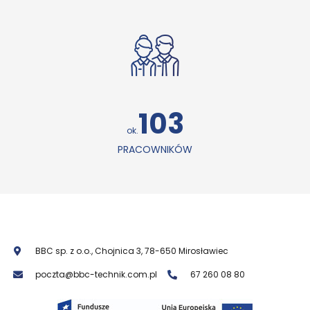
105
ok.
PRACOWNIKÓW
BBC sp. z o.o., Chojnica 3, 78-650 Mirosławiec
poczta@bbc-technik.com.pl
67 260 08 80