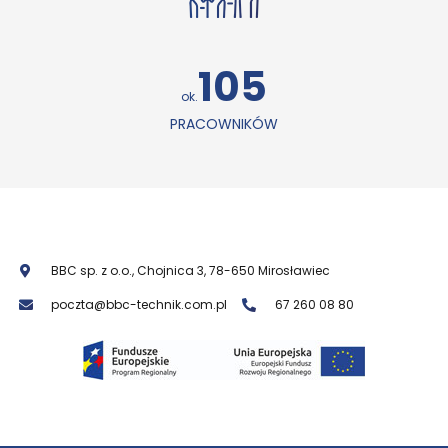
106
ok.
PRACOWNIKÓW
BBC sp. z o.o., Chojnica 3, 78-650 Mirosławiec
poczta@bbc-technik.com.pl
67 260 08 80